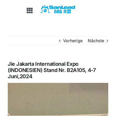
Zum
Inhalt
Navigation
springen
umschalten
HEIM
Vorherige
Nächste
ÜBER UNS
PRODUKTE
Jie Jakarta International Expo
(INDONESIEN) Stand Nr. B2A105, 4-7
Juni,2024
OEM&ODM
NACHRICHT / AUSSTELLUNG
FAQ