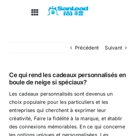
Passer
au
Basculer
contenu
la
navigation
MAISON
Précédent
Suivant
À PROPOS DE NOUS
PRODUITS
Ce qui rend les cadeaux personnalisés en
boule de neige si spéciaux?
Les cadeaux personnalisés sont devenus un
OEM&ODM
choix populaire pour les particuliers et les
entreprises qui cherchent à exprimer leur
NOUVELLES / EXPOSITION
créativité, Faire la fidélité à la marque, et établir
des connexions mémorables. En ce qui concerne
FAQ
les options uniques et personnalisées, Les