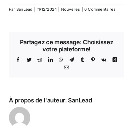
Par
SanLead
|
11/12/2024
|
Nouvelles
|
0 Commentaires
Partagez ce message: Choisissez
votre plateforme!
Facebook
Gazouillement
Reddit
LinkedIn
WhatsApp
Télégramme
Tumblr
Pinterest
Vk
Rampe
E-
mail
À propos de l'auteur:
SanLead