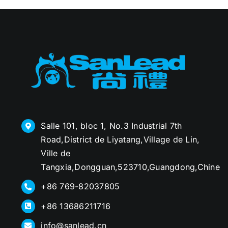
Salle 101, bloc 1, No.3 Industrial 7th
Road,District de Liyatang,Village de Lin,
Ville de
Tangxia,Dongguan,523710,Guangdong,Chine
+86 769-82037805
+86 13686211716
info@sanlead.cn