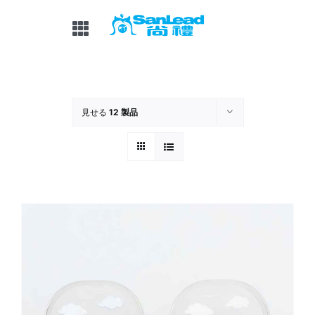
コ
ン
ナ
テ
ビ
ン
家
ゲ
ツ
ー
に
見せる
12 製品
ス
シ
私たちについて
キ
ョ
ッ
ン
製品
プ
を
切
OEM&ODM
り
替
ニュース / 展示
え
よくある質問