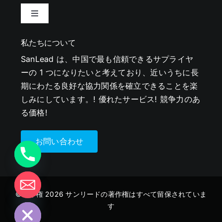
ナ
ビ
ゲ
私たちについて
ー
SanLead は、中国で最も信頼できるサプライヤ
シ
ーの 1 つになりたいと考えており、近いうちに長
ョ
ン
期にわたる良好な協力関係を確立できることを楽
を
しみにしています。! 優れたサービス! 競争力のあ
切
る価格!
り
替
え
お問い合わせ
chaty
©著作権 2026 サンリードの著作権はすべて留保されていま
Hide
す