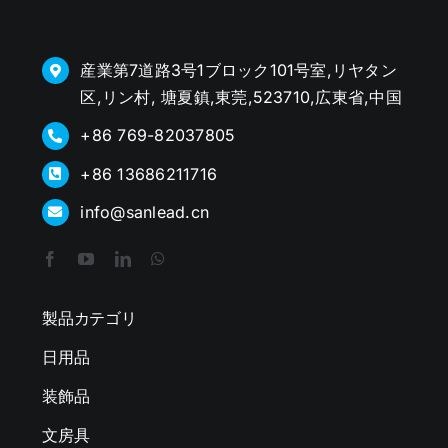
産業第7道路3号1ブロック101号室,リヤタン
区,リン村, 塘夏鎮,東莞,523710,広東省,中国
+86 769-82037805
+86 13686211716
info@sanlead.cn
製品カテゴリ
日用品
装飾品
文房具