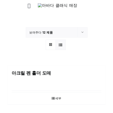
콘
탐
텐
츠
색
집
로
전
건
환
보여주다
12 제품
너
회사 소개
뛰
기
제품
OEM&ODM
아크릴 펜 홀더 도매
소식 / 전시회
세부
FAQ