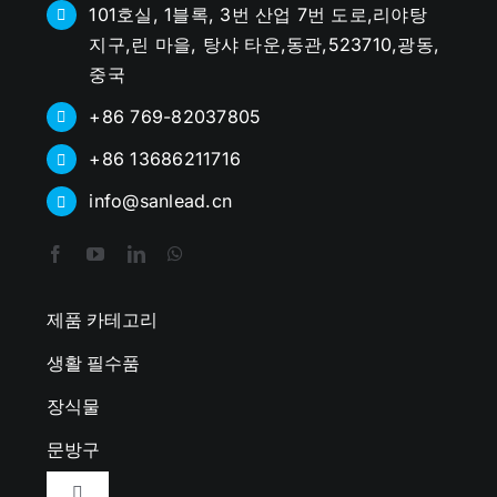
101호실, 1블록, 3번 산업 7번 도로,리야탕
지구,린 마을, 탕샤 타운,동관,523710,광동,
중국
+86 769-82037805
+86 13686211716
info@sanlead.cn
제품 카테고리
생활 필수품
장식물
문방구