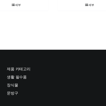
세부
세부
제품 카테고리
생활 필수품
장식물
문방구