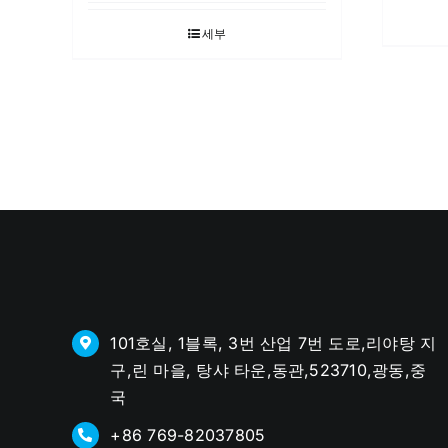
세부
101호실, 1블록, 3번 산업 7번 도로,리야탕 지
구,린 마을, 탕샤 타운,동관,523710,광동,중
국
+86 769-82037805