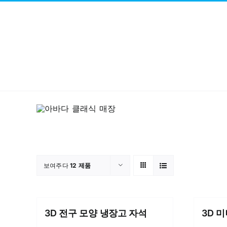
콘
텐
츠
로
건
너
뛰
기
보여주다
12 제품
3D 전구 모양 냉장고 자석
3D 